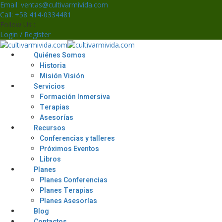
Skip
Email: ventas@cultivarmivida.com
to
Call: +58 414-0334481
content
Follow Us :
Login / Register
Quiénes Somos
Historia
Misión Visión
Servicios
Formación Inmersiva
Terapias
Asesorías
Recursos
Conferencias y talleres
Próximos Eventos
Libros
Planes
Planes Conferencias
Planes Terapias
Planes Asesorías
Blog
Contactos