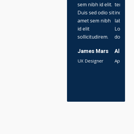
sem nibh id elit.
tempor
Duis sed odio sit
incididun
amet sem nibh
labore e
id elit
Lorem i
sollicitudirem.
dolor sit
James Mars
Alice L
UX Designer
Apps Dev