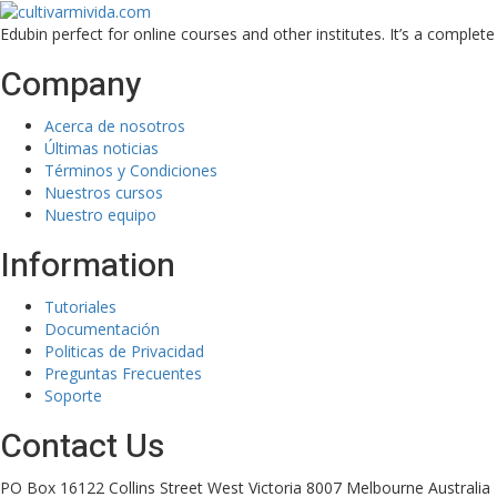
Skip
Skip
to
to
Edubin perfect for online courses and other institutes. It’s a complet
content
content
Company
Acerca de nosotros
Últimas noticias
Términos y Condiciones
Nuestros cursos
Nuestro equipo
Information
Tutoriales
Documentación
Politicas de Privacidad
Preguntas Frecuentes
Soporte
Contact Us
PO Box 16122 Collins Street West Victoria 8007 Melbourne Australia