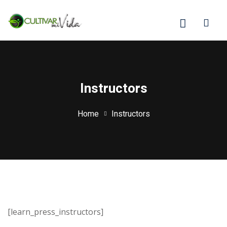
Skip
to
content
Instructors
Home
Instructors
[learn_press_instructors]