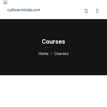
Skip
to
content
Courses
Home
Courses