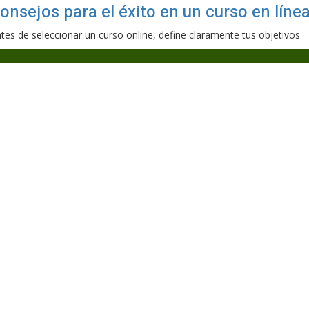
onsejos para el éxito en un curso en líne
tes de seleccionar un curso online, define claramente tus objetivos
Sign In
I want to sign up as instructor
Recordarme
Sign In
Registro
Restaurar la contraseña