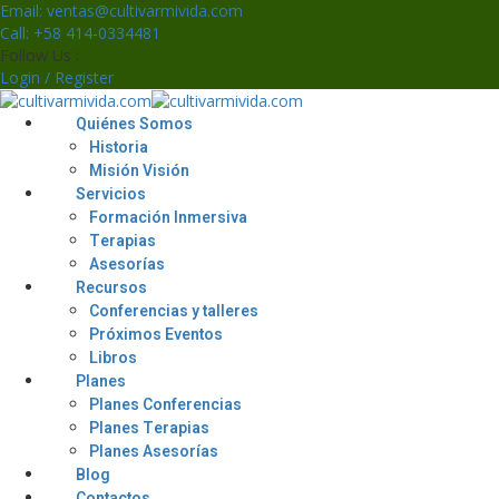
Skip
Email: ventas@cultivarmivida.com
to
Call: +58 414-0334481
content
Follow Us :
Login / Register
Quiénes Somos
Historia
Misión Visión
Servicios
Formación Inmersiva
Terapias
Asesorías
Recursos
Conferencias y talleres
Próximos Eventos
Libros
Planes
Planes Conferencias
Planes Terapias
Planes Asesorías
Blog
Contactos